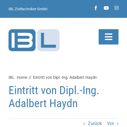
Zum
IBL Ziviltechniker GmbH
Inhalt
springen
Toggl
Navig
Büro
Leistungen
IBL:
Home
Eintritt von Dipl.-Ing. Adalbert Haydn
Eintritt von Dipl.-Ing.
Bereiche
Adalbert Haydn
Kontakt
Jobs
Zurück
Vor