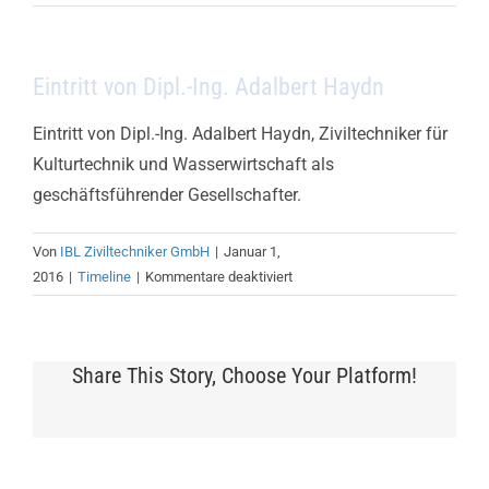
Eintritt von Dipl.-Ing. Adalbert Haydn
Eintritt von Dipl.-Ing. Adalbert Haydn, Ziviltechniker für
Kulturtechnik und Wasserwirtschaft als
geschäftsführender Gesellschafter.
Von
IBL Ziviltechniker GmbH
|
Januar 1,
für
2016
|
Timeline
|
Kommentare deaktiviert
Eintritt
von
Dipl.-
Share This Story, Choose Your Platform!
Ing.
Adalbert
Haydn