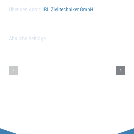
Über den Autor:
IBL Ziviltechniker GmbH
Ähnliche Beiträge
Umbenennung
in
Christine
IBL
Berger
Ziviltechniker
GmbH