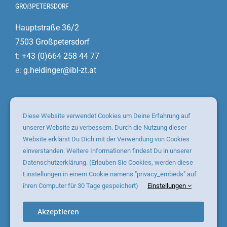
GROẞPETERSDORF
Hauptstraße 36/2
7503 Großpetersdorf
t:
+43 (0)664 258 44 77
e:
g.heidinger@ibl-zt.at
WEIẞKIRCHEN A.D. TRAUN
Diese Website verwendet Cookies um Deine Erfahrung auf
Schönbergstr. 28
unserer Website zu verbessern. Durch die Nutzung dieser
Website erklärst Du Dich mit der Verwendung von Cookies
4616 Weißkirchen a. d. Traun
einverstanden. Weitere Informationen findest Du in unserer
t:
+43 (0)7473 217 09
Datenschutzerklärung. (Erlauben Sie Cookies, werden diese
e:
weisskirchen@ibl-zt.at
Einstellungen in einem Cookie namens "privacy_embeds" auf
ihren Computer für 30 Tage gespeichert)
Einstellungen
Akzeptieren